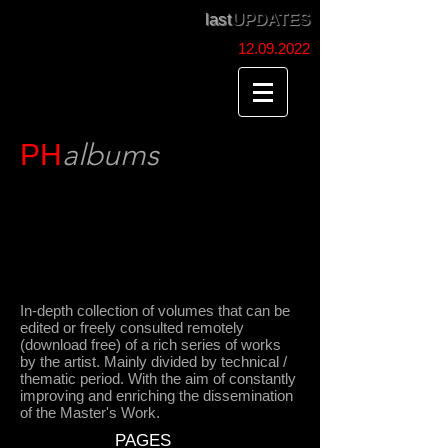
last
UPDATES
12.09.2022
albums
PH
Raccolta approfondita di volumi editabili o
liberamente consultabili da remoto
(download free) di una ricca serie di Opere
dell’Artista. Suddivise prevalentemente per
Periodo tecnico/tematico. Con l’obiettivo di
migliorare ed arricchire costantemente la
divulgazione del Lavoro del Maestro.
In-depth collection of volumes that can be
edited or freely consulted remotely
(download free) of a rich series of works
by the artist. Mainly divided by technical /
thematic period. With the aim of constantly
improving and enriching the dissemination
of the Master's Work.
DEDICATED
PAGES