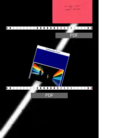
PDF
PDF
Sintesi digitalizzata della sezione del
volume di
Luigi Paolo Finizio
, Critico e
storico dell'arte sull'importante Gruppo
"
geometria e ricerca
" dedicata al Maestro
Gianni De Tora.