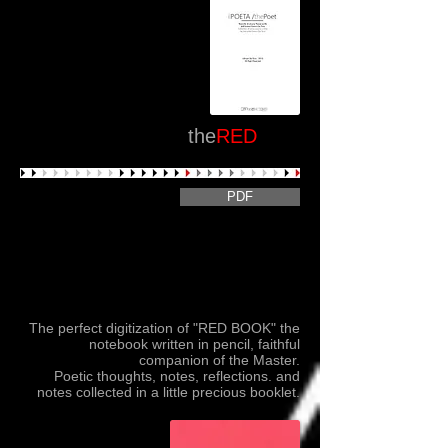
the
RED
book
PDF
La perfetta digitalizzazione del "LIBRO
ROSSO" il quaderno scritto a matita, fedele
compagno del Maestro.
Pensieri poetici, appunti, riflessioni. e note
raccolte in un piccolo prezioso libretto.
The perfect digitization of "RED BOOK" the
notebook written in pencil, faithful
companion of the Master.
Poetic thoughts, notes, reflections. and
notes collected in a little precious booklet.