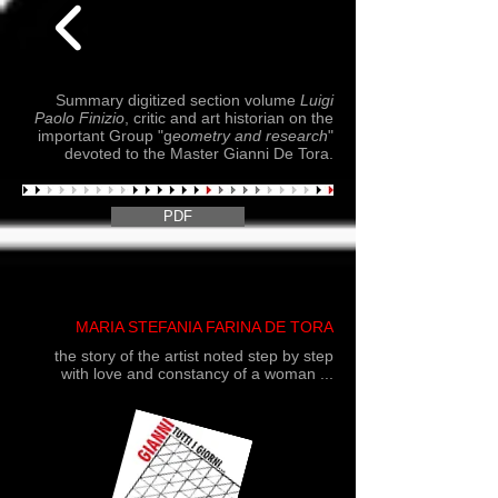
Summary digitized section volume
Luigi
Paolo Finizio
, critic and art historian on the
important Group "g
eometry and research
"
devoted to the Master Gianni De Tora.
PDF
la storia dell’Artista annotata passo
passo con l’amore e la costanza di una
donna...
MARIA STEFANIA FARINA DE TORA
the story of the artist noted step by step
with love and constancy of a woman ...
MARIA STEFANIA FARINA DE TORA