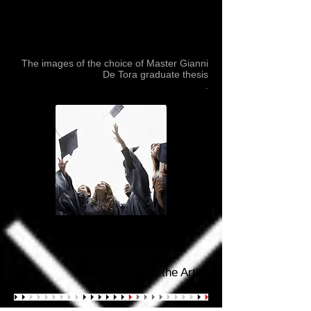
Le immagini testimonianza della scelta di
fare del Maestro Gianni De Tora Soggetto di
Tesi di Laurea
The images of the choice of Master Gianni
De Tora graduate thesis
.
Historical site of the Artist