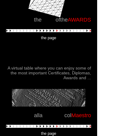
the
board
ofthe
AWARDS
the page
Un tavolo virtuale dove poter godere di
alcuni tra i più importanti Attestati, Diplomi,
Premi e...
A virtual table where you can enjoy some of
the most important Certificates, Diplomas,
Awards and ...
alla
LAUREA
col
Maestro
the page