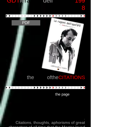
GDT
le
ragioni
dell'
operare
199
8
PDF
the
board
ofthe
CITATIONS
the page
Citazioni, pensieri, aforismi di grandi
Personaggi d'ogni tempo che il Maestro
amava appuntare, raccogliere...
.
Citations, thoughts, aphorisms of great