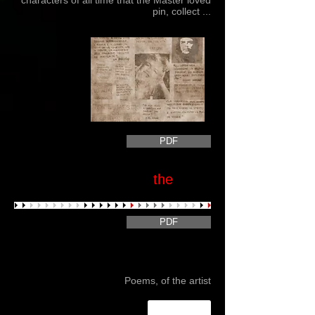
characters of all time that the Master loved
pin, collect ...
PDF
the
POET
PDF
Gianni De Tora
Poesie, dell'Artista
Poems, of the artist