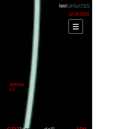
last
UPDATES
12.09.2022
SPECIA
LS